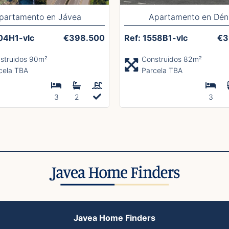
partamento en Jávea
Apartamento en Dén
04H1-vlc
€398.500
Ref: 1558B1-vlc
€3
struidos 90m²
Construidos 82m²
cela TBA
Parcela TBA
3
2
3
Javea Home Finders