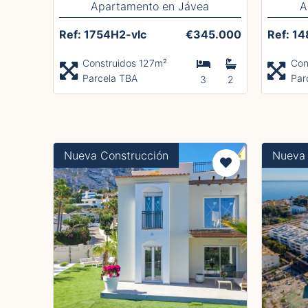
Apartamento en Jávea
A
Ref: 1754H2-vlc
€345.000
Ref: 14
Construidos 127m²
Con
Parcela TBA
Par
3
2
Nueva Construcción
Nueva 