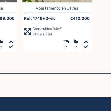
ia
Apartamento en Jávea
99.000
Ref: 1749H2-vlc
€410.000
Construidos 94m²
Parcela TBA
2
2
2