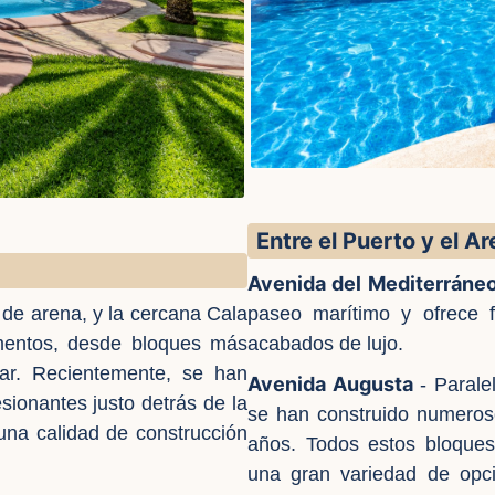
Entre el Puerto y el Ar
Avenida del Mediterráne
 de arena, y la cercana Cala
paseo marítimo y ofrece f
mentos, desde bloques más
acabados de lujo.
nar. Recientemente, se han
Avenida Augusta
- Parale
ionantes justo detrás de la
se han construido numeros
 una calidad de construcción
años. Todos estos bloques
una gran variedad de opc