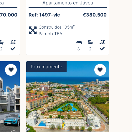
ea
Apartamento en Jávea
70.000
Ref: 1497-vlc
€380.500
Construidos 105m²
Parcela TBA
2
3
2
Próximamente