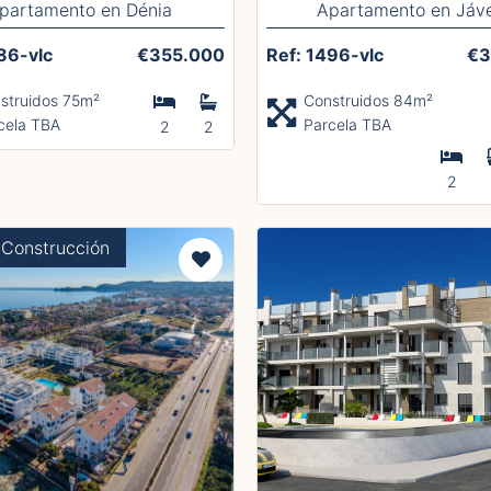
partamento en Dénia
Apartamento en Jáv
86-vlc
€355.000
Ref: 1496-vlc
€3
struidos 75m²
Construidos 84m²
cela TBA
Parcela TBA
2
2
2
Construcción