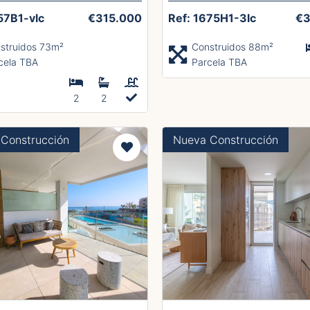
57B1-vlc
€315.000
Ref: 1675H1-3lc
€3
struidos 73m²
Construidos 88m²
cela TBA
Parcela TBA
2
2
Construcción
Nueva Construcción