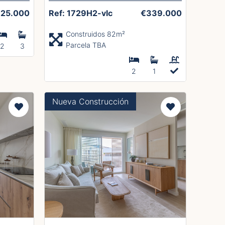
25.000
Ref: 1729H2-vlc
€339.000
Construidos 82m²
Parcela TBA
2
3
2
1
Nueva Construcción