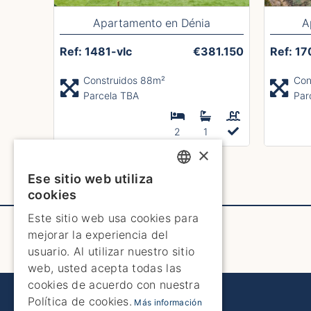
Apartamento en Dénia
A
Ref: 1481-vlc
€381.150
Ref: 17
Construidos 88m²
Con
Parcela TBA
Par
2
1
×
Next Page
Ese sitio web utiliza
ENGLISH
cookies
ENGLISH
Este sitio web usa cookies para
mejorar la experiencia del
SPANISH
usuario. Al utilizar nuestro sitio
GERMAN
web, usted acepta todas las
cookies de acuerdo con nuestra
FRENCH
Política de cookies.
Más información