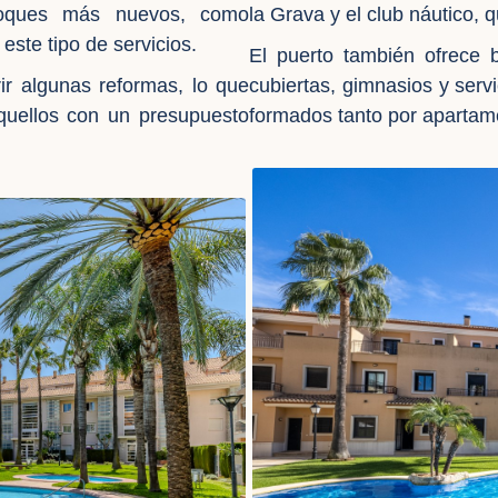
bloques más nuevos, como
la Grava y el club náutico,
ste tipo de servicios.
El puerto también ofrece 
ir algunas reformas, lo que
cubiertas, gimnasios y serv
quellos con un presupuesto
formados tanto por aparta