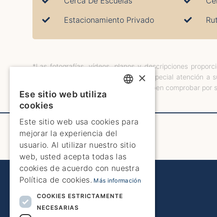
Cerca De Escuelas
Ce
Estacionamiento Privado
Ru
*Las fotografías, vídeos, planos y descripciones propor
×
propiedad. Aunque se ha prestado especial atención a 
hechos. Los posibles compradores deben comprobar por sí 
Ese sitio web utiliza
ENGLISH
cookies
ENGLISH
Este sitio web usa cookies para
mejorar la experiencia del
SPANISH
usuario. Al utilizar nuestro sitio
GERMAN
web, usted acepta todas las
cookies de acuerdo con nuestra
FRENCH
Política de cookies.
Más información
DUTCH
COOKIES ESTRICTAMENTE
NECESARIAS