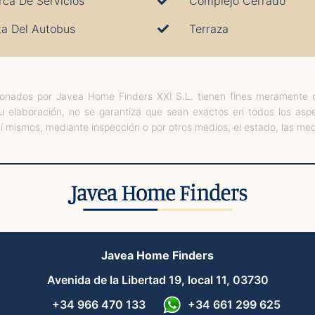
rca De Servicios
Complejo Cerrado
ta Del Autobus
Terraza
cionados por Javea Home Finders XXI S.L. tienen fines meramente 
su elaboración, no se garantiza que sean exactos en todos los as
mismos, mediante inspección o por otros medios, el estado, las medi
Javea Home Finders
Avenida de la Libertad 19, local 11, 03730
+34 966 470 133
+34 661 299 625