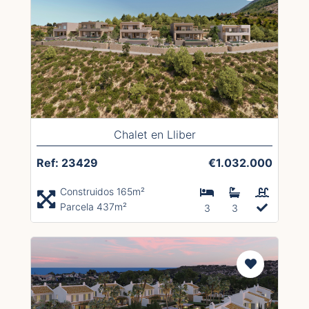
Chalet en Lliber
Ref: 23429
€1.032.000
Construidos 165m²
Parcela 437m²
3
3