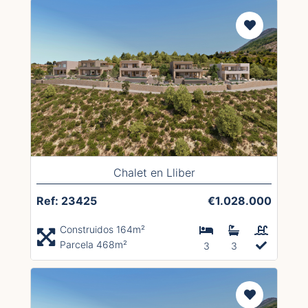
Chalet en Lliber
Ref: 23425
€1.028.000
Construidos 164m²
Parcela 468m²
3
3