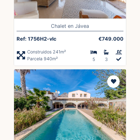
Chalet en Jávea
Ref: 1756H2-vlc
€749.000
Construidos 241m²
Parcela 940m²
5
3