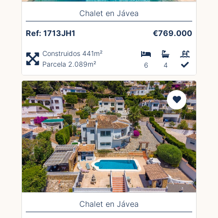
Chalet en Jávea
Ref: 1713JH1
€769.000
Construidos 441m²
Parcela 2.089m²
6
4
Chalet en Jávea