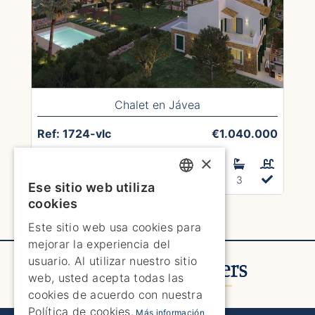
Chalet en Jávea
Ref: 1724-vlc
€1.040.000
×
Construidos 180m²
Parcela 403m²
4
3
Ese sitio web utiliza
ENGLISH
cookies
Next Page
ENGLISH
Este sitio web usa cookies para
mejorar la experiencia del
SPANISH
usuario. Al utilizar nuestro sitio
GERMAN
web, usted acepta todas las
cookies de acuerdo con nuestra
FRENCH
Política de cookies.
Más información