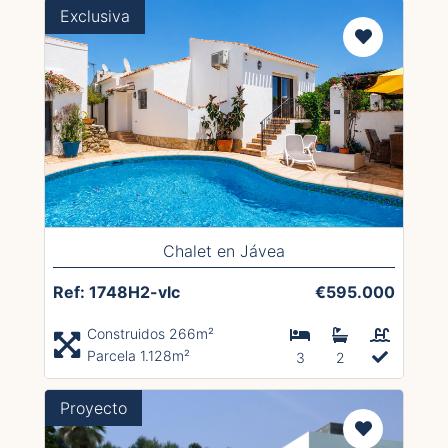
Exclusiva
Chalet en Jávea
Ref: 1748H2-vlc
€595.000
Construidos 266m²
Parcela 1.128m²
3
2
Proyecto