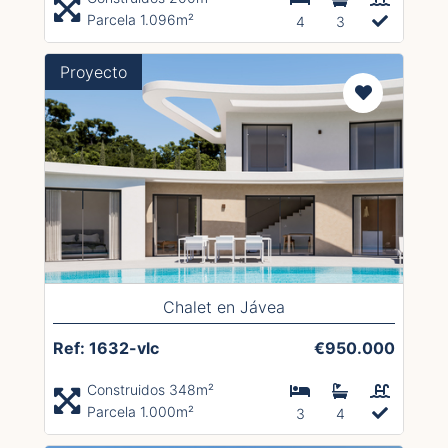
Parcela 1.096m²
4
3
Proyecto
Chalet en Jávea
Ref: 1632-vlc
€950.000
Construidos 348m²
Parcela 1.000m²
3
4