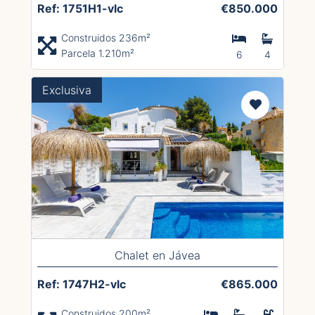
Ref: 1751H1-vlc
€850.000
Construidos 236m²
Parcela 1.210m²
6
4
Exclusiva
Chalet en Jávea
Ref: 1747H2-vlc
€865.000
Construidos 200m²