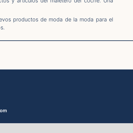
os y artículos del maletero del coche. Una
uevos productos de moda de la moda para el
s.
com