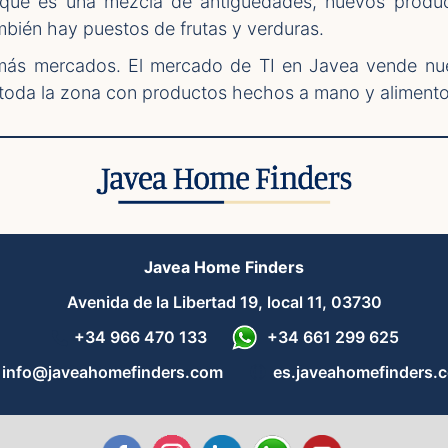
ue es una mezcla de antigüedades, nuevos product
bién hay puestos de frutas y verduras.
 más mercados. El mercado de TI en Javea vende n
toda la zona con productos hechos a mano y alimento
Javea Home Finders
Avenida de la Libertad 19, local 11, 03730
+34 966 470 133
+34 661 299 625
info@javeahomefinders.com
es.javeahomefinders.