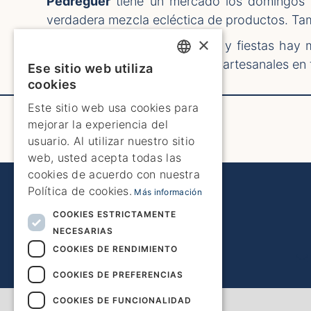
Pedreguer
tiene un mercado los domingos q
verdadera mezcla ecléctica de productos. Tam
×
Durante los meses de verano y fiestas hay
hogar. Hay muchos mercados artesanales en 
Ese sitio web utiliza
ENGLISH
cookies
ENGLISH
Este sitio web usa cookies para
mejorar la experiencia del
SPANISH
usuario. Al utilizar nuestro sitio
GERMAN
web, usted acepta todas las
cookies de acuerdo con nuestra
FRENCH
Política de cookies.
Más información
DUTCH
COOKIES ESTRICTAMENTE
NECESARIAS
COOKIES DE RENDIMIENTO
COOKIES DE PREFERENCIAS
COOKIES DE FUNCIONALIDAD