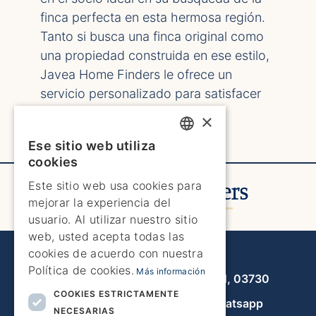
finca perfecta en esta hermosa región.
Tanto si busca una finca original como
una propiedad construida en ese estilo,
Javea Home Finders le ofrece un
servicio personalizado para satisfacer
sus necesidades y preferencias
×
específicas.
Ese sitio web utiliza
ENGLISH
cookies
ENGLISH
Este sitio web usa cookies para
mejorar la experiencia del
SPANISH
usuario. Al utilizar nuestro sitio
GERMAN
web, usted acepta todas las
cookies de acuerdo con nuestra
Javea Home Finders
FRENCH
Política de cookies.
Más información
Avenida de la Libertad 19, local 11, 03730
DUTCH
COOKIES ESTRICTAMENTE
+34 966 470 133
Whatsapp
NECESARIAS