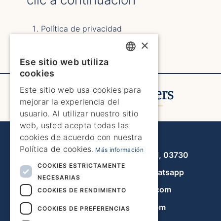
Política de privacidad
Condiciones generales
×
Política de cookies
Ese sitio web utiliza
ENGLISH
cookies
ENGLISH
Este sitio web usa cookies para
mejorar la experiencia del
SPANISH
usuario. Al utilizar nuestro sitio
GERMAN
web, usted acepta todas las
cookies de acuerdo con nuestra
Javea Home Finders
FRENCH
Política de cookies.
Más información
Avenida de la Libertad 19, local 11, 03730
DUTCH
COOKIES ESTRICTAMENTE
+34 966 470 133
Whatsapp
NECESARIAS
info@javeahomefinders.com
COOKIES DE RENDIMIENTO
es.javeahomefinders.com
COOKIES DE PREFERENCIAS