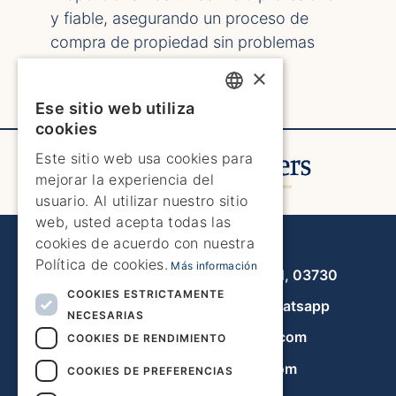
y fiable, asegurando un proceso de
compra de propiedad sin problemas
adaptado a sus necesidades y
×
preferencias.
Ese sitio web utiliza
ENGLISH
cookies
ENGLISH
Este sitio web usa cookies para
mejorar la experiencia del
SPANISH
usuario. Al utilizar nuestro sitio
GERMAN
web, usted acepta todas las
cookies de acuerdo con nuestra
Javea Home Finders
FRENCH
Política de cookies.
Más información
Avenida de la Libertad 19, local 11, 03730
DUTCH
COOKIES ESTRICTAMENTE
+34 966 470 133
Whatsapp
NECESARIAS
info@javeahomefinders.com
COOKIES DE RENDIMIENTO
es.javeahomefinders.com
COOKIES DE PREFERENCIAS