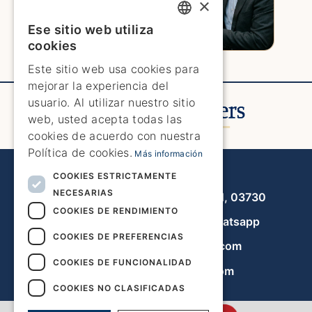
×
Ese sitio web utiliza
ENGLISH
cookies
ENGLISH
Este sitio web usa cookies para
mejorar la experiencia del
SPANISH
usuario. Al utilizar nuestro sitio
GERMAN
web, usted acepta todas las
cookies de acuerdo con nuestra
FRENCH
Política de cookies.
Más información
DUTCH
Javea Home Finders
COOKIES ESTRICTAMENTE
NECESARIAS
Avenida de la Libertad 19, local 11, 03730
COOKIES DE RENDIMIENTO
+34 966 470 133
Whatsapp
COOKIES DE PREFERENCIAS
info@javeahomefinders.com
COOKIES DE FUNCIONALIDAD
es.javeahomefinders.com
COOKIES NO CLASIFICADAS