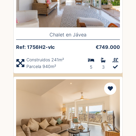
Chalet en Jávea
Ref: 1756H2-vlc
€749.000
Construidos 241m²
Parcela 940m²
5
3