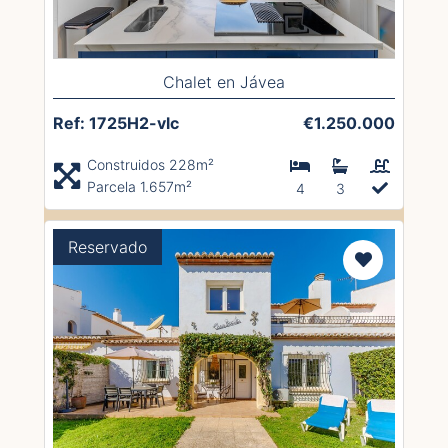
Chalet en Jávea
Ref: 1725H2-vlc
€1.250.000
Construidos 228m²
Parcela 1.657m²
4
3
Reservado