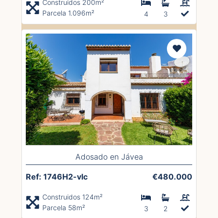
Construidos 200m²
Parcela 1.096m²
4
3
Adosado en Jávea
Ref: 1746H2-vlc
€480.000
Construidos 124m²
Parcela 58m²
3
2