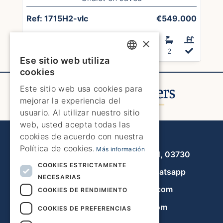
Ref: 1715H2-vlc
€549.000
Construidos 139m²
×
Parcela 846m²
3
2
Ese sitio web utiliza
ENGLISH
cookies
ENGLISH
Este sitio web usa cookies para
mejorar la experiencia del
SPANISH
usuario. Al utilizar nuestro sitio
GERMAN
web, usted acepta todas las
cookies de acuerdo con nuestra
Javea Home Finders
FRENCH
Política de cookies.
Más información
Avenida de la Libertad 19, local 11, 03730
DUTCH
COOKIES ESTRICTAMENTE
+34 966 470 133
Whatsapp
NECESARIAS
info@javeahomefinders.com
COOKIES DE RENDIMIENTO
es.javeahomefinders.com
COOKIES DE PREFERENCIAS