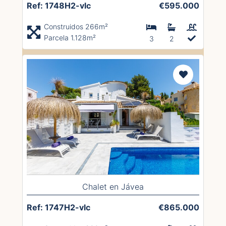
Ref: 1748H2-vlc
€595.000
Construidos 266m²
Parcela 1.128m²
3
2
Chalet en Jávea
Ref: 1747H2-vlc
€865.000