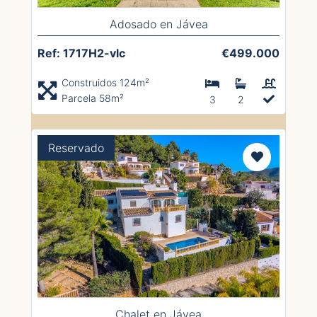
Adosado en Jávea
Ref: 1717H2-vlc
€499.000
Construidos 124m²
Parcela 58m²
3
2
Reservado
Chalet en Jávea