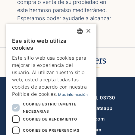
compra o venta de su propiedad en
este hermoso paraíso mediterráneo.
Esperamos poder ayudarle a alcanzar
sus objetivos inmobiliarios con
×
confianza y tranquilidad.
Ese sitio web utiliza
ENGLISH
cookies
ENGLISH
Este sitio web usa cookies para
mejorar la experiencia del
SPANISH
usuario. Al utilizar nuestro sitio
GERMAN
web, usted acepta todas las
cookies de acuerdo con nuestra
Javea Home Finders
FRENCH
Política de cookies.
Más información
Avenida de la Libertad 19, local 11, 03730
DUTCH
COOKIES ESTRICTAMENTE
+34 966 470 133
Whatsapp
NECESARIAS
info@javeahomefinders.com
COOKIES DE RENDIMIENTO
es.javeahomefinders.com
COOKIES DE PREFERENCIAS