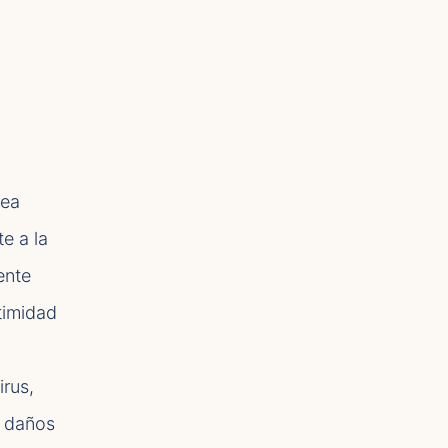
sea
e a la
ente
ntimidad
irus,
r daños