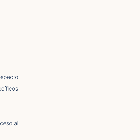
respecto
ecíficos
ceso al