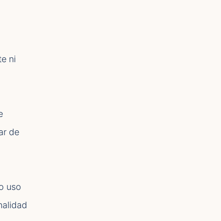
e ni
e
ar de
vo uso
nalidad