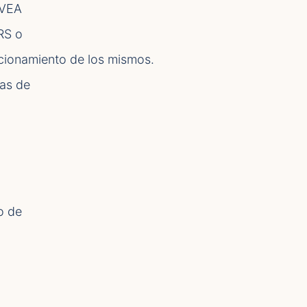
AVEA
RS o
uncionamiento de los mismos.
mas de
o de