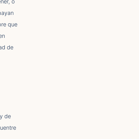
ner, o
 hayan
pre que
en
dad de
 y de
cuentre