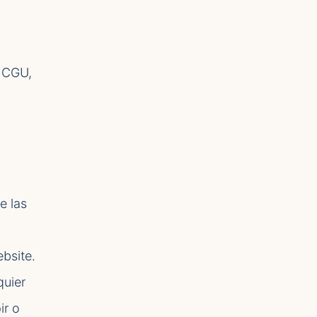
s CGU,
e las
bsite.
quier
ir o