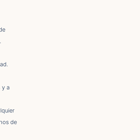
 de
.
dad.
 y a
lquier
chos de