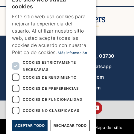
ENGLISH
cookies
ENGLISH
Este sitio web usa cookies para
mejorar la experiencia del
SPANISH
usuario. Al utilizar nuestro sitio
GERMAN
web, usted acepta todas las
cookies de acuerdo con nuestra
Javea Home Finders
FRENCH
Política de cookies.
Más información
Avenida de la Libertad 19, local 11, 03730
DUTCH
COOKIES ESTRICTAMENTE
+34 966 470 133
Whatsapp
NECESARIAS
info@javeahomefinders.com
COOKIES DE RENDIMIENTO
es.javeahomefinders.com
COOKIES DE PREFERENCIAS
COOKIES DE FUNCIONALIDAD
COOKIES NO CLASIFICADAS
ACEPTAR TODO
RECHAZAR TODO
|
Mapa del sitio