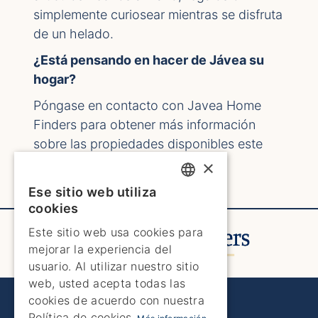
simplemente curiosear mientras se disfruta
de un helado.
¿Está pensando en hacer de Jávea su
hogar?
Póngase en contacto con Javea Home
Finders para obtener más información
sobre las propiedades disponibles este
verano y más allá.
×
Ese sitio web utiliza
ENGLISH
cookies
ENGLISH
Este sitio web usa cookies para
mejorar la experiencia del
SPANISH
usuario. Al utilizar nuestro sitio
GERMAN
web, usted acepta todas las
cookies de acuerdo con nuestra
Javea Home Finders
FRENCH
Política de cookies.