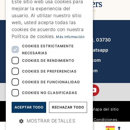
Este sitio web usa cookies para
mejorar la experiencia del
SPANISH
usuario. Al utilizar nuestro sitio
GERMAN
web, usted acepta todas las
cookies de acuerdo con nuestra
Javea Home Finders
FRENCH
Política de cookies.
Más información
Avenida de la Libertad 19, local 11, 03730
DUTCH
COOKIES ESTRICTAMENTE
+34 966 470 133
Whatsapp
NECESARIAS
info@javeahomefinders.com
COOKIES DE RENDIMIENTO
es.javeahomefinders.com
COOKIES DE PREFERENCIAS
COOKIES DE FUNCIONALIDAD
COOKIES NO CLASIFICADAS
ACEPTAR TODO
RECHAZAR TODO
|
Mapa del sitio
|
Términos y Condiciones.
MOSTRAR DETALLES