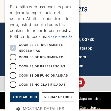
ENGLISH
Este sitio web usa cookies para
mejorar la experiencia del
SPANISH
usuario. Al utilizar nuestro sitio
GERMAN
web, usted acepta todas las
cookies de acuerdo con nuestra
Javea Home Finders
FRENCH
Política de cookies.
Más información
Avenida de la Libertad 19, local 11, 03730
DUTCH
COOKIES ESTRICTAMENTE
+34 966 470 133
Whatsapp
NECESARIAS
info@javeahomefinders.com
COOKIES DE RENDIMIENTO
es.javeahomefinders.com
COOKIES DE PREFERENCIAS
COOKIES DE FUNCIONALIDAD
COOKIES NO CLASIFICADAS
ACEPTAR TODO
RECHAZAR TODO
|
Mapa del sitio
|
Términos y Condiciones.
MOSTRAR DETALLES