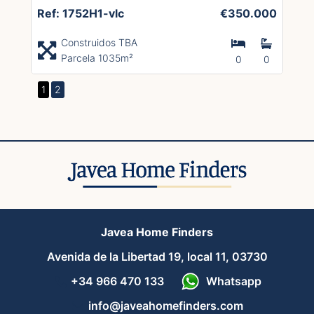
Ref: 1752H1-vlc
€350.000
Construidos TBA
Parcela 1035m²
0
0
1
2
Javea Home Finders
Avenida de la Libertad 19, local 11, 03730
+34 966 470 133
Whatsapp
info@javeahomefinders.com