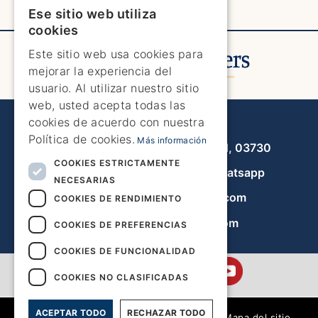
Ese sitio web utiliza
ENGLISH
cookies
ENGLISH
Este sitio web usa cookies para
mejorar la experiencia del
SPANISH
usuario. Al utilizar nuestro sitio
GERMAN
web, usted acepta todas las
cookies de acuerdo con nuestra
Javea Home Finders
FRENCH
Política de cookies.
Más información
Avenida de la Libertad 19, local 11, 03730
DUTCH
COOKIES ESTRICTAMENTE
+34 966 470 133
Whatsapp
NECESARIAS
info@javeahomefinders.com
COOKIES DE RENDIMIENTO
es.javeahomefinders.com
COOKIES DE PREFERENCIAS
COOKIES DE FUNCIONALIDAD
COOKIES NO CLASIFICADAS
ACEPTAR TODO
RECHAZAR TODO
|
Mapa del sitio