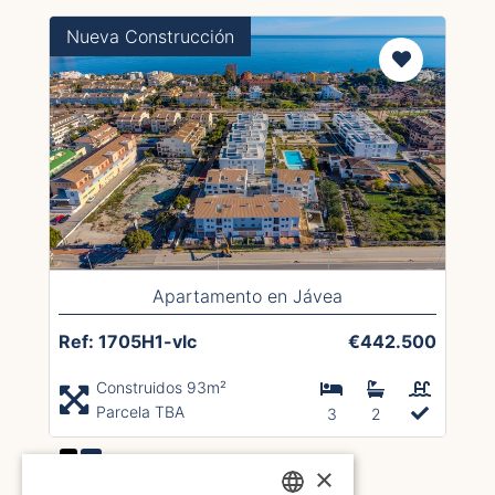
Nueva Construcción
Apartamento en Jávea
Ref: 1705H1-vlc
€442.500
Construidos 93m²
Parcela TBA
3
2
1
2
×