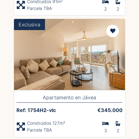
Construidos 91m²
Parcela TBA
2
2
Exclusiva
Apartamento en Jávea
Ref: 1754H2-vlc
€345.000
Construidos 127m²
Parcela TBA
3
2