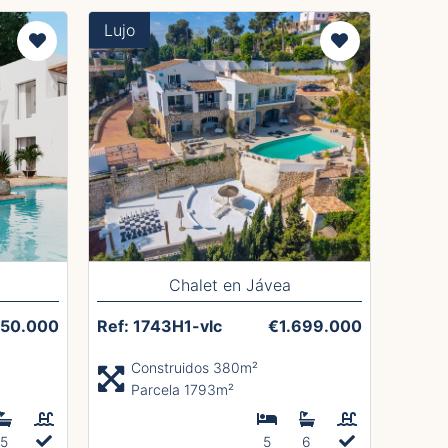
Lujo
Chalet en Jávea
650.000
Ref: 1743H1-vlc
€1.699.000
Construidos 380m²
Parcela 1793m²
5
5
6