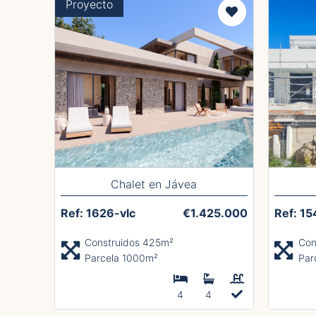
Proyecto
Chalet en Jávea
Ref: 1626-vlc
€1.425.000
Ref: 15
Construidos 425m²
Con
Parcela 1000m²
Par
4
4