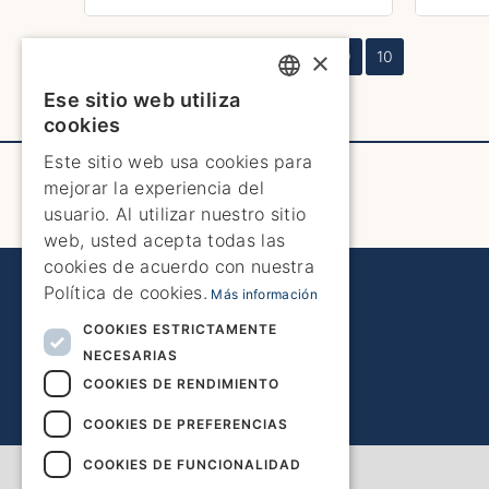
×
1
3
4
5
6
7
8
9
10
Ese sitio web utiliza
ENGLISH
cookies
ENGLISH
Este sitio web usa cookies para
mejorar la experiencia del
SPANISH
usuario. Al utilizar nuestro sitio
GERMAN
web, usted acepta todas las
cookies de acuerdo con nuestra
FRENCH
Política de cookies.
Más información
DUTCH
COOKIES ESTRICTAMENTE
NECESARIAS
COOKIES DE RENDIMIENTO
COOKIES DE PREFERENCIAS
COOKIES DE FUNCIONALIDAD