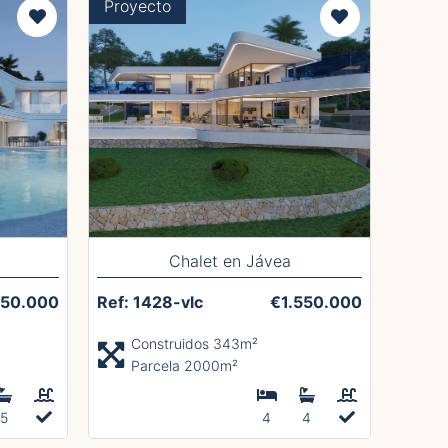
Proyecto
Chalet en Jávea
550.000
Ref: 1428-vlc
€1.550.000
Construidos 343m²
Parcela 2000m²
5
4
4