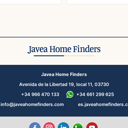
Javea Home Finders
Avenida de la Libertad 19, local 11, 03730
+34 966 470 133
+34 661 299 625
info@javeahomefinders.com
es.javeahomefinders.