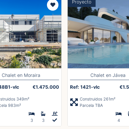
Proyecto
Chalet en Moraira
Chalet en Jávea
48B1-vlc
€1.475.000
Ref: 1421-vlc
€1.
struidos 349m²
Construidos 261m²
cela 983m²
Parcela TBA
3
3
4