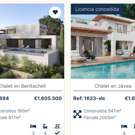
Licencia concedida
Chalet en Benitachell
Chalet en Jávea
2894
€1.605.500
Ref: 1623-vlc
€1.
struidos 190m²
Construidos 547m²
cela 817m²
Parcela 2000m²
3
4
4