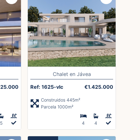
Chalet en Jávea
425.000
Ref: 1625-vlc
€1.425.000
Construidos 445m²
Parcela 1000m²
5
4
4