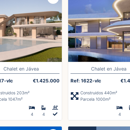
Chalet en Jávea
Chalet en Jávea
17-vlc
€1.425.000
Ref: 1622-vlc
€1.
struidos 203m²
Construidos 440m²
cela 1047m²
Parcela 1000m²
4
4
4