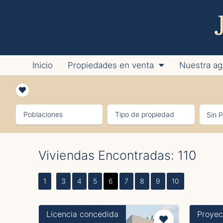
Inicio
Propiedades en venta
Nuestra ag
Poblaciones
Tipo de propiedad
Viviendas Encontradas: 110
1
3
4
5
6
7
8
9
10
Licencia concedida
Proyec