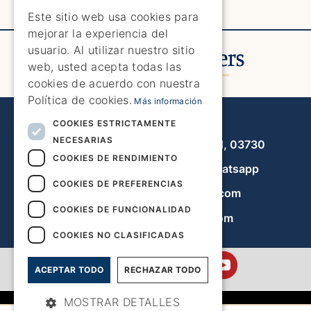
ENGLISH
Este sitio web usa cookies para
mejorar la experiencia del
SPANISH
usuario. Al utilizar nuestro sitio
GERMAN
web, usted acepta todas las
cookies de acuerdo con nuestra
FRENCH
Política de cookies.
Más información
DUTCH
Javea Home Finders
COOKIES ESTRICTAMENTE
NECESARIAS
Avenida de la Libertad 19, local 11, 03730
COOKIES DE RENDIMIENTO
+34 966 470 133
Whatsapp
COOKIES DE PREFERENCIAS
info@javeahomefinders.com
COOKIES DE FUNCIONALIDAD
es.javeahomefinders.com
COOKIES NO CLASIFICADAS
ACEPTAR TODO
RECHAZAR TODO
MOSTRAR DETALLES
|
Mapa del sitio