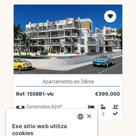
Apartamento en Dénia
Ref: 1558B1-vlc
€399.000
Construidos 82m²
Parcela TBA
×
3
2
Ese sitio web utiliza
1
2
3
4
5
6
7
8
10
ENGLISH
cookies