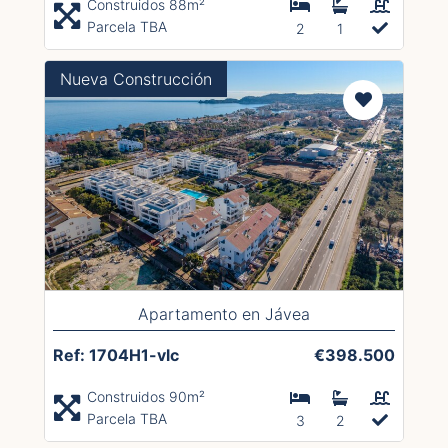
Construidos 88m²
Parcela TBA
2
1
Nueva Construcción
Apartamento en Jávea
Ref: 1704H1-vlc
€398.500
Construidos 90m²
Parcela TBA
3
2