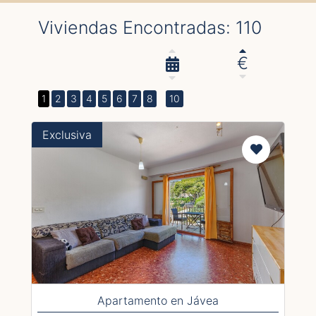
Viviendas Encontradas: 110
€
1
2
3
4
5
6
7
8
10
Exclusiva
Apartamento en Jávea