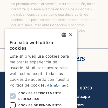
ha prestado especial atención a su elaboración, no se
garantiza que sean exactos en todos los aspectos y
no deben considerarse como una declaración de
hechos. Los posibles compradores deben comprobar
por sí mismos, mediante inspección o por otros
medios, el estado, las medidas y cualquier otro
×
aspecto de importancia.
Ese sitio web utiliza
ENGLISH
cookies
ENGLISH
Este sitio web usa cookies para
mejorar la experiencia del
SPANISH
usuario. Al utilizar nuestro sitio
GERMAN
web, usted acepta todas las
cookies de acuerdo con nuestra
Javea Home Finders
FRENCH
Política de cookies.
Más información
Avenida de la Libertad 19, local 11, 03730
DUTCH
COOKIES ESTRICTAMENTE
+34 966 470 133
Whatsapp
NECESARIAS
info@javeahomefinders.com
COOKIES DE RENDIMIENTO