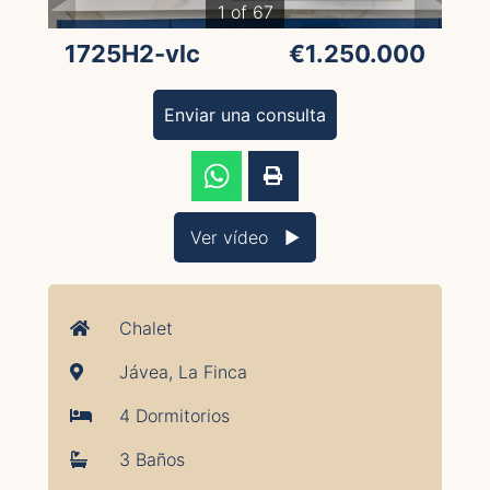
1 of 67
1725H2-vlc
€1.250.000
Enviar una consulta
Ver vídeo ▶︎
Chalet
Jávea, La Finca
4 Dormitorios
3 Baños